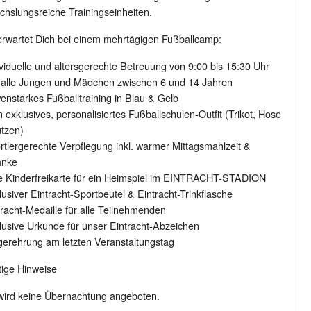
hslungsreiche Trainingseinheiten.
rwartet Dich bei einem mehrtägigen Fußballcamp:
ividuelle und altersgerechte Betreuung von 9:00 bis 15:30 Uhr
r alle Jungen und Mädchen zwischen 6 und 14 Jahren
enstarkes Fußballtraining in Blau & Gelb
n exklusives, personalisiertes Fußballschulen-Outfit (Trikot, Hose
tzen)
rtlergerechte Verpflegung inkl. warmer Mittagsmahlzeit &
änke
ne Kinderfreikarte für ein Heimspiel im EINTRACHT-STADION
lusiver Eintracht-Sportbeutel & Eintracht-Trinkflasche
tracht-Medaille für alle Teilnehmenden
lusive Urkunde für unser Eintracht-Abzeichen
gerehrung am letzten Veranstaltungstag
tige Hinweise
wird keine Übernachtung angeboten.