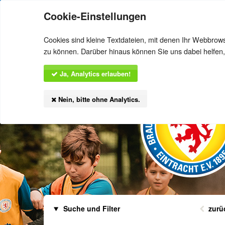
Offizielle Website
Ticket-Shop
Fans
Cookie-Einstellungen
Übersicht
Veranstaltungen
E
Cookies sind kleine Textdateien, mit denen Ihr Webbrow
zu können. Darüber hinaus können Sie uns dabei helfen,
Ja, Analytics erlauben!
Nein, bitte ohne Analytics.
Suche und Filter
zurü