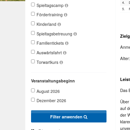
4.
Spieltagscamp
5.
Fördertraining
Kinderland
Spieltagsbetreuung
Ziel
Familientickets
Anmel
Auswärtsfahrt
Alter
Torwartkurs
Leis
Veranstaltungsbeginn
Das B
August 2026
Dezember 2026
Über 
auf d
der W
Filter anwenden
klar
unver