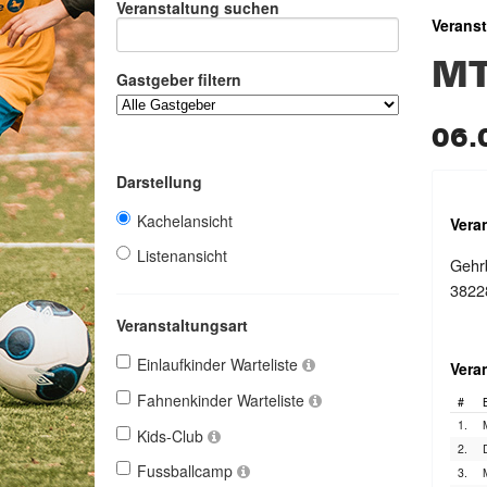
Veranstaltung suchen
Verans
MT
Gastgeber filtern
06.
Darstellung
Kachelansicht
Vera
Listenansicht
Gehr
38228
Veranstaltungsart
Einlaufkinder Warteliste
Vera
Fahnenkinder Warteliste
#
1.
Kids-Club
2.
Fussballcamp
3.