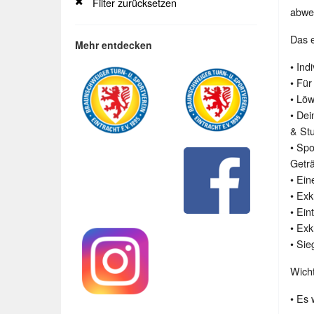
Filter zurücksetzen
abwec
Das e
Mehr entdecken
• Ind
• Fü
• Löw
• Dei
& Stu
• Spo
Getr
• Ei
• Exk
• Ein
• Exk
• Sie
Wich
• Es 