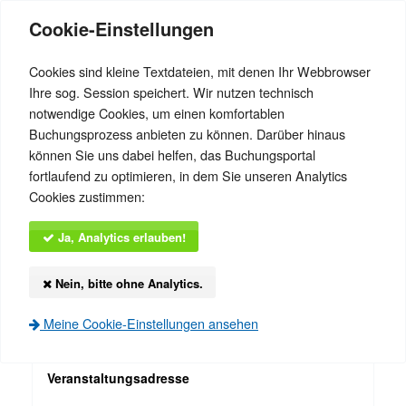
Cookie-Einstellungen
Cookies sind kleine Textdateien, mit denen Ihr Webbrowser
Ihre sog. Session speichert. Wir nutzen technisch
notwendige Cookies, um einen komfortablen
Menü einblenden
Buchungsprozess anbieten zu können. Darüber hinaus
können Sie uns dabei helfen, das Buchungsportal
Suche und Filter
fortlaufend zu optimieren, in dem Sie unseren Analytics
zurück zur Übersicht
Cookies zustimmen:
Veranstaltungsinformationen
Ja, Analytics erlauben!
TSV Eintracht Wolfshagen
Nein, bitte ohne Analytics.
23.03. bis 27.03.2026
Meine Cookie-Einstellungen ansehen
Veranstaltungsadresse