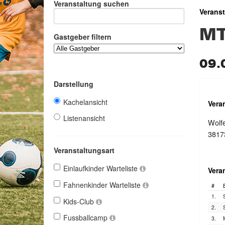
Veranstaltung suchen
Verans
MT
Gastgeber filtern
09.
Darstellung
Kachelansicht
Vera
Listenansicht
Wolfe
3817
Veranstaltungsart
Einlaufkinder Warteliste
Vera
Fahnenkinder Warteliste
#
1.
Kids-Club
2.
Fussballcamp
3.