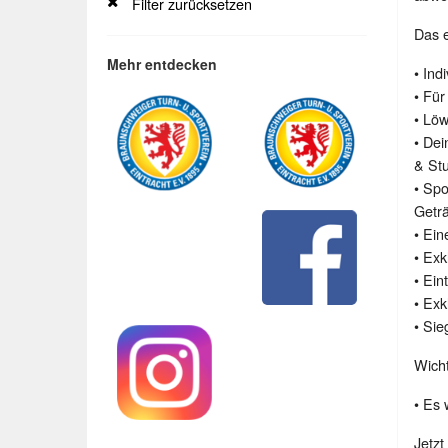
Filter zurücksetzen
Das e
Mehr entdecken
• Ind
• Fü
• Löw
• Dei
& Stu
• Spo
Getr
• Ei
• Exk
• Ein
• Exk
• Sie
Wich
• Es 
Jetzt