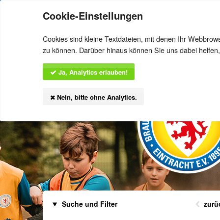
Offizielle Website
Ticket-Shop
Fans
Cookie-Einstellungen
Übersicht
Veranstaltungen
E
Cookies sind kleine Textdateien, mit denen Ihr Webbrow
zu können. Darüber hinaus können Sie uns dabei helfen,
Ja, Analytics erlauben!
Nein, bitte ohne Analytics.
Suche und Filter
zurü