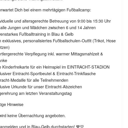
rwartet Dich bei einem mehrtägigen Fußballcamp:
ividuelle und altersgerechte Betreuung von 9:00 bis 15:30 Uhr
r alle Jungen und Mädchen zwischen 6 und 14 Jahren
enstarkes Fußballtraining in Blau & Gelb
n exklusives, personalisiertes Fußballschulen-Outfit (Trikot, Hose
tzen)
rtlergerechte Verpflegung inkl. warmer Mittagsmahlzeit &
änke
ne Kinderfreikarte für ein Heimspiel im EINTRACHT-STADION
lusiver Eintracht-Sportbeutel & Eintracht-Trinkflasche
tracht-Medaille für alle Teilnehmenden
lusive Urkunde für unser Eintracht-Abzeichen
gerehrung am letzten Veranstaltungstag
tige Hinweise
wird keine Übernachtung angeboten.
 anmelden und in Blau-Gelb durchstarten! 💙💛