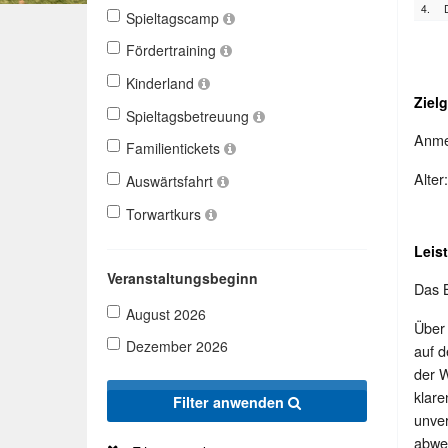
4.
Spieltagscamp
Fördertraining
Kinderland
Ziel
Spieltagsbetreuung
Anmel
Familientickets
Alter
Auswärtsfahrt
Torwartkurs
Leis
Veranstaltungsbeginn
Das B
August 2026
Über 
Dezember 2026
auf d
der W
klar
Filter anwenden
unver
abwec